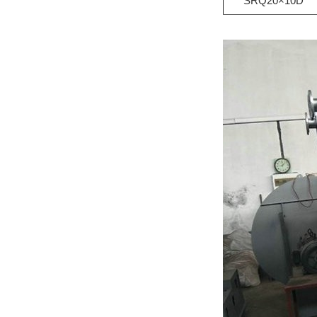
SRQ20×10D