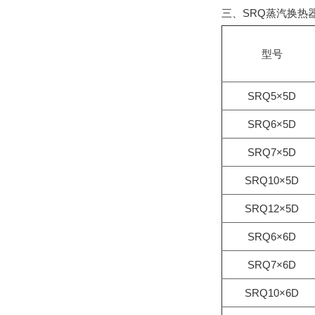
三、SRQ蒸汽换
型号
SRQ5×5D
SRQ6×5D
SRQ7×5D
SRQ10×5D
SRQ12×5D
SRQ6×6D
SRQ7×6D
SRQ10×6D