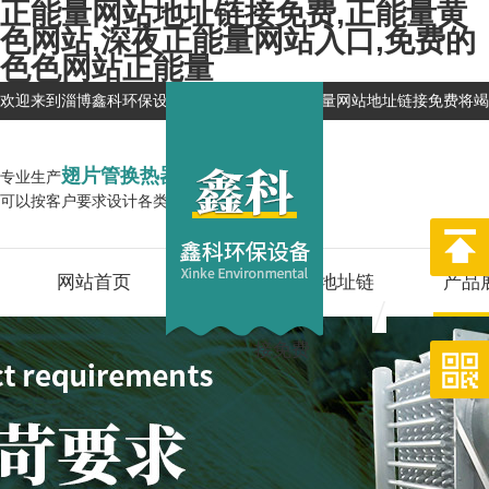
正能量网站地址链接免费,正能量黄
色网站,深夜正能量网站入口,免费的
色色网站正能量
欢迎来到淄博鑫科环保设备有限公司网站，正能量网站地址链接免费将
翅片管换热器
专业生产
企业
可以按客户要求设计各类换热器,型号全
网站首页
关于正能量网站地址链
产品
接免费