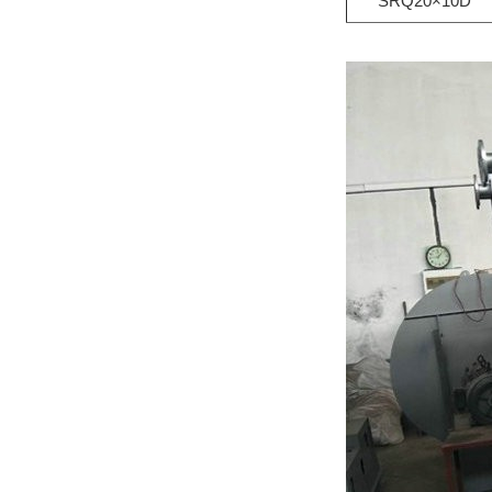
SRQ20×10D