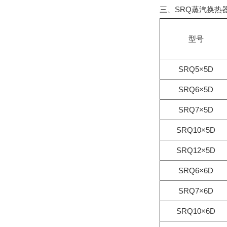
三、SRQ蒸汽换热
型号
SRQ5×5D
SRQ6×5D
SRQ7×5D
SRQ10×5D
SRQ12×5D
SRQ6×6D
SRQ7×6D
SRQ10×6D