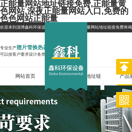
正能量网站地址链接免费,正能量黄
色网站,深夜正能量网站入口,免费的
色色网站正能量
欢迎来到淄博鑫科环保设备有限公司网站，正能量网站地址链接免费将竭
翅片管换热器
专业生产
企业
可以按客户要求设计各类换热器,型号全
网站首页
关于正能量网站地址链
产品
接免费