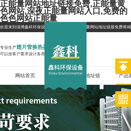
正能量网站地址链接免费,正能量黄
色网站,深夜正能量网站入口,免费的
色色网站正能量
欢迎来到淄博鑫科环保设备有限公司网站，正能量网站地址链接免费将竭
翅片管换热器
专业生产
企业
可以按客户要求设计各类换热器,型号全
网站首页
关于正能量网站地址链
产品
接免费