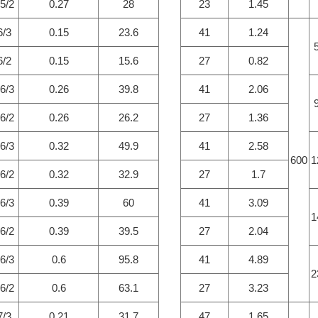
5/2
0.27
28
23
1.45
/3
0.15
23.6
41
1.24
/2
0.15
15.6
27
0.82
6/3
0.26
39.8
41
2.06
6/2
0.26
26.2
27
1.36
6/3
0.32
49.9
41
2.58
600
1
6/2
0.32
32.9
27
1.7
6/3
0.39
60
41
3.09
1
6/2
0.39
39.5
27
2.04
6/3
0.6
95.8
41
4.89
2
6/2
0.6
63.1
27
3.23
/3
0.21
31.7
47
1.65