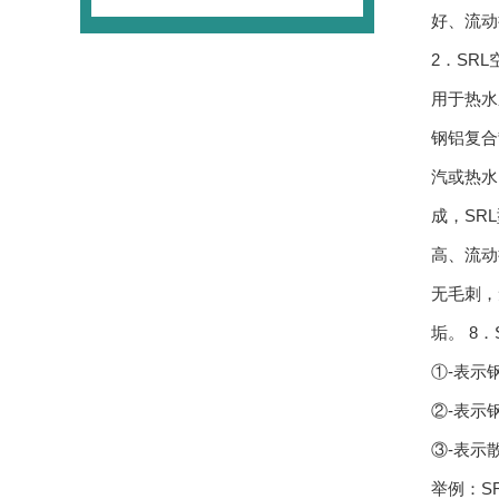
好、流动
2．SR
用于热水
钢铝复合
汽或热水
成，SR
高、流动
无毛刺，
垢。 8
①-表示
②-表示
③-表示
举例：