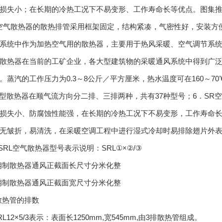
损失小；在长期的冷热工况下不易变形、工作寿命长等优点。图集
L空气散热器的散热排管采用框架固定，结构紧凑，气密性好，安装方便
系统中作为加热空气用的散热器，主要用于热风采暖、空气调节系统
散热器在当前的工矿企业，各大型建筑物的采暖通风系统中得到广泛
。蒸汽的工作压力为0.3～8公斤／平方厘米，热水温度可在160～7
L型散热器在顺气流方向分二排、三排两种，共有37种型号；6．SR
损失小、防腐蚀性能强，在长期的冷热工况下不易变形，工作寿命长
无皱折，易清洗，在采暖空调工程中进行湿式冷却时易排除翅片外
．SRL空气散热器型号表示说明：SRL①×②/③
钢制散热器通风正截面长尺寸分米化整
钢制散热器通风正截面宽尺寸分米化整
散热管的排数
SRL12×5/3表示：表面长1250mm,宽545m