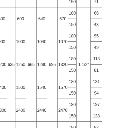
150
71
180
66
500
600
640
670
150
43
180
95
900
1000
1040
1070
150
49
180
113
200
635
1250
665
1290
695
1320
1 1/2"
150
81
180
131
400
1500
1540
1570
150
94
180
197
300
2400
2440
2470
150
138
180
83