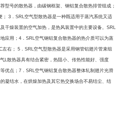
推荐型号的散热器，由碳钢框架、钢铝复合散热排管组成；
； 3．SRL空气型散热器是一种既适用于蒸汽系统又适
及干燥装置的空气加热，是热风装置中的主要设备。SRL
地应用；4．SRL空气钢铝复合散热器的热介质可以为蒸
0℃左右； 5．SRL空气型散热器是采用钢管铝翅片管束组
空气L散热器具有结合紧密，热阻小、传热性能好、强度
等优点；7．SRL空气钢铝复合散热器整体轧制翅片光滑
表的凝结水，在烘燥加热及其它热交换场合不易结尘、结
m,由3排散热管组成。