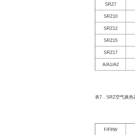
SRZ7
SRZ10
SRZ12
SRZ15
SRZ17
A/A1/A2
表7．SRZ空气换热
F/Ff/W