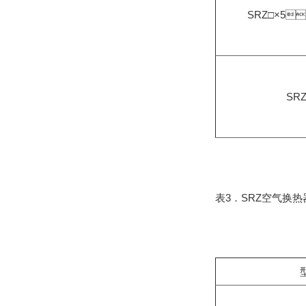
SRZ□×5
SRZ
表3．SRZ空气换