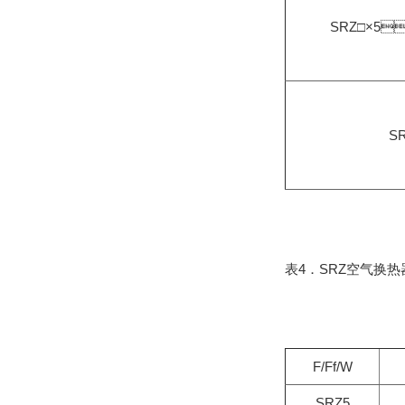
SRZ□×5
S
表4．SRZ空气换热
F/Ff/W
SRZ5