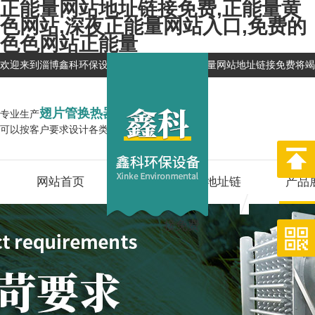
正能量网站地址链接免费,正能量黄
色网站,深夜正能量网站入口,免费的
色色网站正能量
欢迎来到淄博鑫科环保设备有限公司网站，正能量网站地址链接免费将
翅片管换热器
专业生产
企业
可以按客户要求设计各类换热器,型号全
网站首页
关于正能量网站地址链
产品
接免费