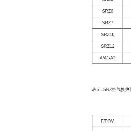
SRZ6
SRZ7
SRZ10
SRZ12
A/A1/A2
表5．SRZ空气换热
F/Ff/W