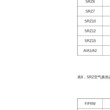
SRZ6
SRZ7
SRZ10
SRZ12
SRZ15
A/A1/A2
表6．SRZ空气换热
F/Ff/W