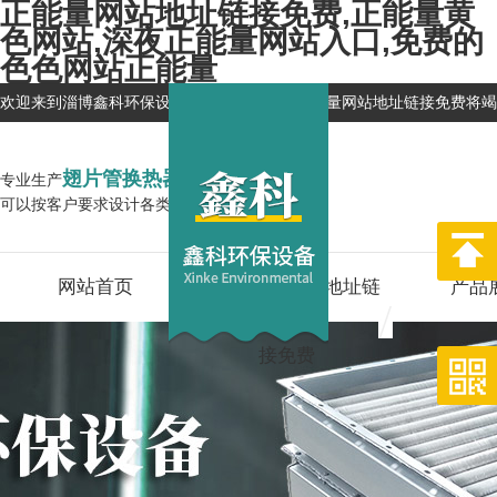
正能量网站地址链接免费,正能量黄
色网站,深夜正能量网站入口,免费的
色色网站正能量
欢迎来到淄博鑫科环保设备有限公司网站，正能量网站地址链接免费将竭
翅片管换热器
专业生产
企业
可以按客户要求设计各类换热器,型号全
网站首页
关于正能量网站地址链
产品
接免费